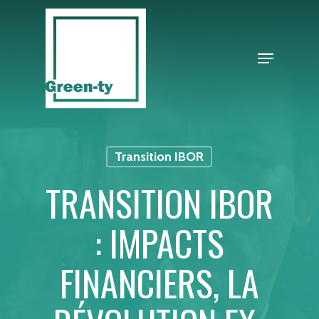
Skip
to
Close
Menu
main
Menu
content
Transition IBOR
TRANSITION IBOR
: IMPACTS
FINANCIERS, LA