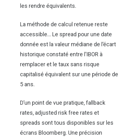
les rendre équivalents.
La méthode de calcul retenue reste
accessible… Le spread pour une date
donnée est la valeur médiane de l’écart
historique constaté entre l’IBOR à
remplacer et le taux sans risque
En soumettant ce formulaire, j'accepte que les
capitalisé équivalent sur une période de
informations saisies soient exploitées dans le cadre de ma
demande et de la relation commerciale qui pourrait en
5 ans.
découler. Vos données resteront confidentielles et ne
seront pas transmises à un tiers.
D’un point de vue pratique, fallback
rates, adjusted risk free rates et
spreads sont tous disponibles sur les
écrans Bloomberg. Une précision