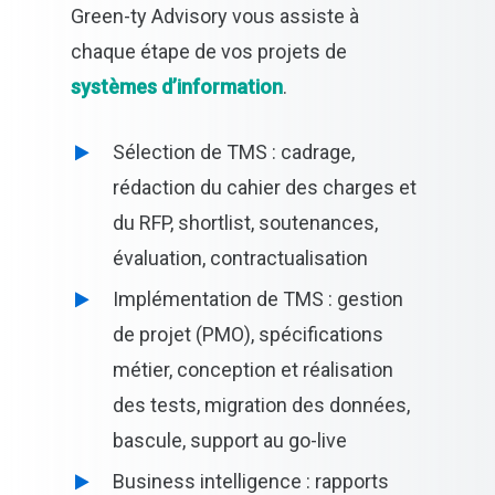
Green-ty Advisory vous assiste à
chaque étape de vos projets de
systèmes d’information
.
Sélection de TMS : cadrage,
rédaction du cahier des charges et
du RFP, shortlist, soutenances,
Suivez l’actualité de Green-ty Advisory
évaluation, contractualisation
grâce à notre newsletter !
Implémentation de TMS : gestion
de projet (PMO), spécifications
métier, conception et réalisation
des tests, migration des données,
bascule, support au go-live
Business intelligence : rapports