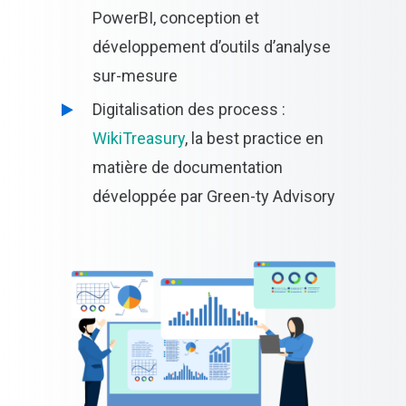
PowerBI, conception et
développement d’outils d’analyse
sur-mesure
En soumettant ce formulaire, j'accepte que les
informations saisies soient exploitées dans le cadre de ma
Digitalisation des process :
demande et de la relation commerciale qui pourrait en
WikiTreasury
, la best practice en
découler. Vos données resteront confidentielles et ne
seront pas transmises à un tiers.
matière de documentation
développée par Green-ty Advisory