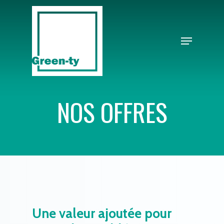
Skip
to
Close
Menu
main
Menu
content
NOS OFFRES
Une
valeur
ajoutée
pour