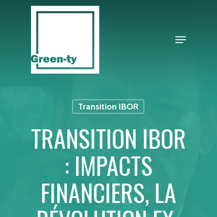
Skip
to
Close
Menu
main
Menu
content
Transition IBOR
TRANSITION IBOR
: IMPACTS
FINANCIERS, LA