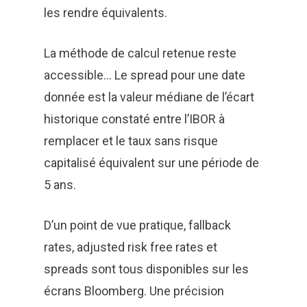
les rendre équivalents.
La méthode de calcul retenue reste
accessible… Le spread pour une date
donnée est la valeur médiane de l’écart
historique constaté entre l’IBOR à
remplacer et le taux sans risque
En soumettant ce formulaire, j'accepte que les
capitalisé équivalent sur une période de
informations saisies soient exploitées dans le cadre de ma
demande et de la relation commerciale qui pourrait en
5 ans.
découler. Vos données resteront confidentielles et ne
seront pas transmises à un tiers.
D’un point de vue pratique, fallback
rates, adjusted risk free rates et
spreads sont tous disponibles sur les
écrans Bloomberg. Une précision