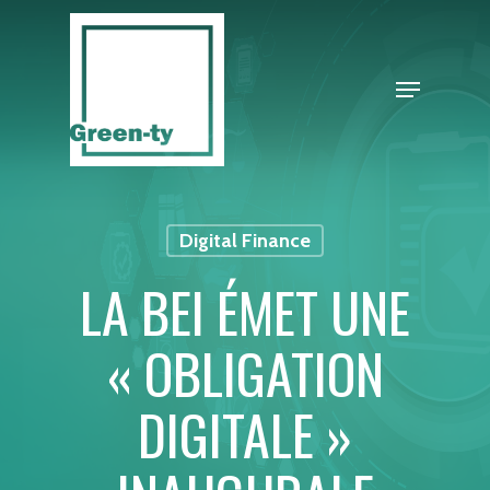
Skip
to
Close
Menu
main
Menu
content
Digital Finance
LA BEI ÉMET UNE
« OBLIGATION
DIGITALE »