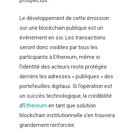
prospectus.
Fermer
Suivez l’actualité de Green-ty Advisory
Le développement de cette émission
grâce à notre newsletter !
sur une blockchain publique est un
évènement en soi. Les transactions
seront donc visibles par tous les
participants à Ethereum, même si
l’identité des acteurs reste protégée
derrière les adresses « publiques » des
portefeuilles digitaux. Si l’opération est
un succès technologique, la crédibilité
d’
Ethereum
en tant que solution
En soumettant ce formulaire, j'accepte que les
blockchain institutionnelle s’en trouvera
informations saisies soient exploitées dans le cadre de ma
demande et de la relation commerciale qui pourrait en
grandement renforcée.
découler. Vos données resteront confidentielles et ne
seront pas transmises à un tiers.